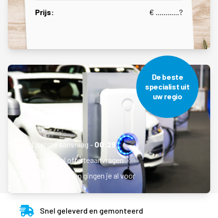
Prijs:
€ ............
?
De beste
specialist uit
uw regio
Laatste aanvraag -
00:29
Vandaag al
offerteaanvragen
15.874
mensen gingen je al voor
Snel geleverd en gemonteerd